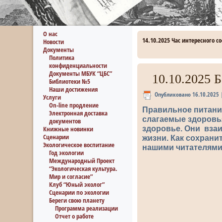
О нас
14.10.2025 Час интересного 
Новости
Документы
Политика
конфиденциальности
Документы МБУК “ЦБС”
10.10.2025 
Библиотеки №5
Наши достижения
Опубликовано
16.10.2025
Услуги
On-line продление
Правильное питание
Электронная доставка
слагаемые здоровь
документов
здоровье. Они вза
Книжные новинки
Сценарии
жизни. Как сохран
Экологическое воспитание
нашими читателями
Год экологии
Международный Проект
“Экологическая культура.
Мир и согласие”
Клуб “Юный эколог”
Сценарии по экологии
Береги свою планету
Программа реализации
Отчет о работе