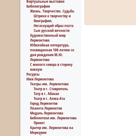
Виртуальные выставки
Библиография
Жизнь. Творчество. Судьба.
Штрихи к творчеству и
биографии.
Негаснущий образ поэта
Сын русской вечности
Художественный мир
Лермонтова
Юбилейная литература,
посвященная 100-летию со
дня рождения М.Ю.
Лермонтова
С милого севера в сторону
южную
Ресурсы
Имя Лермонтова
Театры им. Лермонтова
Театр в г. Ставрополь
Татр в г. Абакан
Театр в г. Алма-Ата
Город Лермонтов
Планета Лермонтов
Медаль Лермонтова
Библиотеки им. Лермонтова
Проект
Кратер им. Лермонтова на
Меркурии