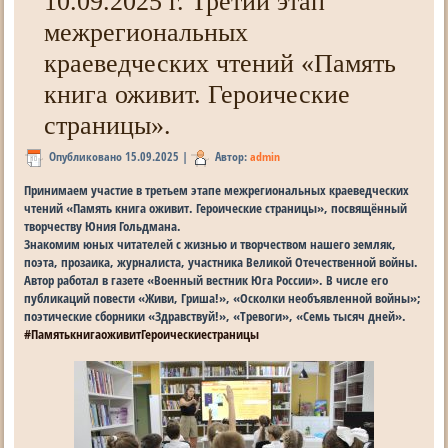
10.09.2025 г. Третий этап
межрегиональных
краеведческих чтений «Память
книга оживит. Героические
страницы».
Опубликовано
15.09.2025
|
Автор:
admin
Принимаем участие в третьем этапе межрегиональных краеведческих
чтений «Память книга оживит. Героические страницы», посвящённый
творчеству Юния Гольдмана.
Знакомим юных читателей с жизнью и творчеством нашего земляк,
поэта, пpозаика, журналиста, участника Великой Отечественной войны.
Автор работал в газете «Военный вестник Юга России». В числе его
публикаций повести «Живи, Гриша!», «Осколки необъявленной войны»;
поэтические сборники «Здравствуй!», «Тревоги», «Семь тысяч дней».
#ПамятькнигаоживитГероическиестраницы