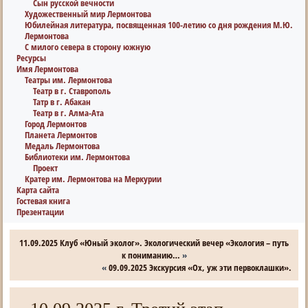
Сын русской вечности
Художественный мир Лермонтова
Юбилейная литература, посвященная 100-летию со дня рождения М.Ю.
Лермонтова
С милого севера в сторону южную
Ресурсы
Имя Лермонтова
Театры им. Лермонтова
Театр в г. Ставрополь
Татр в г. Абакан
Театр в г. Алма-Ата
Город Лермонтов
Планета Лермонтов
Медаль Лермонтова
Библиотеки им. Лермонтова
Проект
Кратер им. Лермонтова на Меркурии
Карта сайта
Гостевая книга
Презентации
11.09.2025 Клуб «Юный эколог». Экологический вечер «Экология – путь
к пониманию…
»
«
09.09.2025 Экскурсия «Ох, уж эти первоклашки».