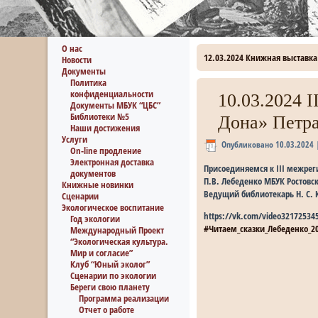
О нас
12.03.2024 Книжная выставка
Новости
Документы
Политика
конфиденциальности
10.03.2024 
Документы МБУК “ЦБС”
Библиотеки №5
Дона» Петра
Наши достижения
Услуги
Опубликовано
10.03.2024
On-line продление
Электронная доставка
Присоединяемся к III межрег
документов
П.В. Лебеденко МБУК Ростовс
Книжные новинки
Ведущий библиотекарь Н. С. 
Сценарии
Экологическое воспитание
https://vk.com/video32172534
Год экологии
#Читаем_сказки_Лебеденко_2
Международный Проект
“Экологическая культура.
Мир и согласие”
Клуб “Юный эколог”
Сценарии по экологии
Береги свою планету
Программа реализации
Отчет о работе