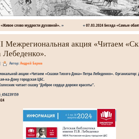
 «Живое слово мудрости духовной».
»
«
07.03.2024 Беседа «Самые оба
III Межрегиональная акция «Читаем «Ск
 Лебеденко».
|
Автор:
Андрей Барма
иональной акции «Читаем «Сказки Тихого Дона» Петра Лебеденко». Организатор:
кая-на-Дону городская ЦБС.
Колесник читает сказку “Доброе сердце дороже красоты”.
5_456239159
024