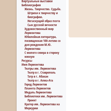
Виртуальные выставки
Библиография
Жизнь. Творчество. Судьба.
Штрихи к творчеству и
биографии.
Негаснущий образ поэта
Сын русской вечности
Художественный мир
Лермонтова
Юбилейная литература,
посвященная 100-летию со
дня рождения М.Ю.
Лермонтова
С милого севера в сторону
южную
Ресурсы
Имя Лермонтова
Театры им. Лермонтова
Театр в г. Ставрополь
Татр в г. Абакан
Театр в г. Алма-Ата
Город Лермонтов
Планета Лермонтов
Медаль Лермонтова
Библиотеки им. Лермонтова
Проект
Кратер им. Лермонтова на
Меркурии