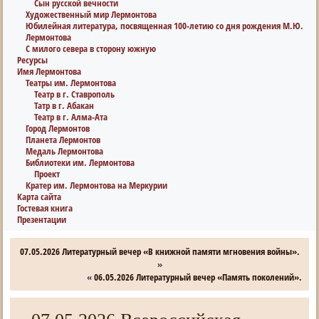
Сын русской вечности
Художественный мир Лермонтова
Юбилейная литература, посвященная 100-летию со дня рождения М.Ю.
Лермонтова
С милого севера в сторону южную
Ресурсы
Имя Лермонтова
Театры им. Лермонтова
Театр в г. Ставрополь
Татр в г. Абакан
Театр в г. Алма-Ата
Город Лермонтов
Планета Лермонтов
Медаль Лермонтова
Библиотеки им. Лермонтова
Проект
Кратер им. Лермонтова на Меркурии
Карта сайта
Гостевая книга
Презентации
07.05.2026 Литературный вечер «В книжной памяти мгновения войны».
»
«
06.05.2026 Литературный вечер «Память поколений».