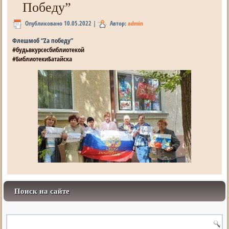
Победу”
Опубликовано
10.05.2022
|
Автор:
admin
Флешмоб “Zа победу”
#будьвкурсесбиблиотекой
#БиблиотекиБатайска
Поиск на сайте