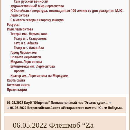
Сын русской вечности
Художественный мир Лермонтова
Юбилейная литература, посвященная 100-летию со дня рождения М.Ю.
Лермонтова
С милого севера в сторону южную
Ресурсы
Имя Лермонтова
Театры им. Лермонтова
Театр в г. Ставрополь
Татр в г. Абакан
Театр в г. Алма-Ата
Город Лермонтов
Планета Лермонтов
Медаль Лермонтова
Библиотеки им. Лермонтова
Проект
Кратер им. Лермонтова на Меркурии
Карта сайта
Гостевая книга
Презентации
06.05.2022 Клуб “Общение” Познавательный час “Уголок души…
»
«
06.05.2022 Всероссийская Акция «Историческая память. Юнги Победы».
06.05.2022 Флешмоб “Zа