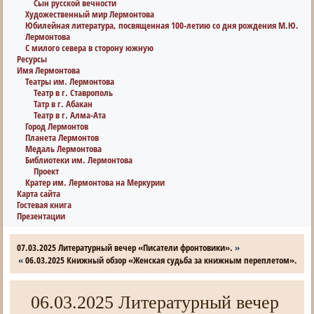
Сын русской вечности
Художественный мир Лермонтова
Юбилейная литература, посвященная 100-летию со дня рождения М.Ю.
Лермонтова
С милого севера в сторону южную
Ресурсы
Имя Лермонтова
Театры им. Лермонтова
Театр в г. Ставрополь
Татр в г. Абакан
Театр в г. Алма-Ата
Город Лермонтов
Планета Лермонтов
Медаль Лермонтова
Библиотеки им. Лермонтова
Проект
Кратер им. Лермонтова на Меркурии
Карта сайта
Гостевая книга
Презентации
07.03.2025 Литературный вечер «Писатели фронтовики».
»
«
06.03.2025 Книжный обзор «Женская судьба за книжным переплетом».
06.03.2025 Литературный вечер