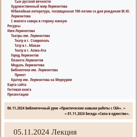
Сын русской вечности
Художественный мир Лермонтова
Юбилейная литература, посвященная 100-летию со дня рождения М.Ю.
Лермонтова
С милого севера в сторону южную
Ресурсы
Имя Лермонтова
Театры им. Лермонтова
Театр в г. Ставрополь
Татр в г. Абакан
Театр в г. Алма-Ата
Город Лермонтов
Планета Лермонтов
Медаль Лермонтова
Библиотеки им. Лермонтова
Проект
Кратер им. Лермонтова на Меркурии
Карта сайта
Гостевая книга
Презентации
06.11.2024 Библиотечный урок «Практические навыки работы с СБА».
»
«
01.11.2024 Беседа «Сила в единстве».
05.11.2024 Лекция