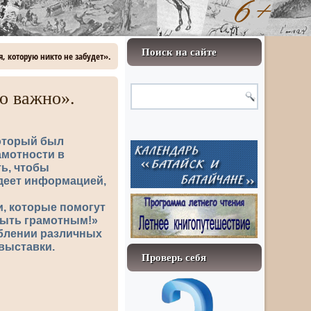
Поиск на сайте
, которую никто не забудет».
о важно».
который был
амотности в
ь, чтобы
адеет информацией,
, которые помогут
 быть грамотным!»
еблении различных
 выставки.
Проверь себя