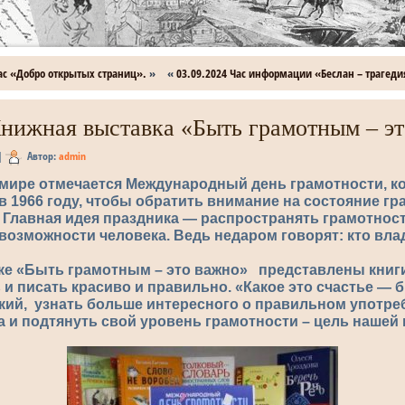
час «Добро открытых страниц».
»
«
03.09.2024 Час информации «Беслан – трагедия
Книжная выставка «Быть грамотным – эт
|
Автор:
admin
м мире отмечается Международный день грамотности, 
1966 году, чтобы обратить внимание на состояние гр
 Главная идея праздника — распространять грамотност
возможности человека. Ведь недаром говорят: кто вл
ке «Быть грамотным – это важно» представлены книги
 и писать красиво и правильно. «Какое это счастье —
кий, узнать больше интересного о правильном употр
а и подтянуть свой уровень грамотности – цель нашей