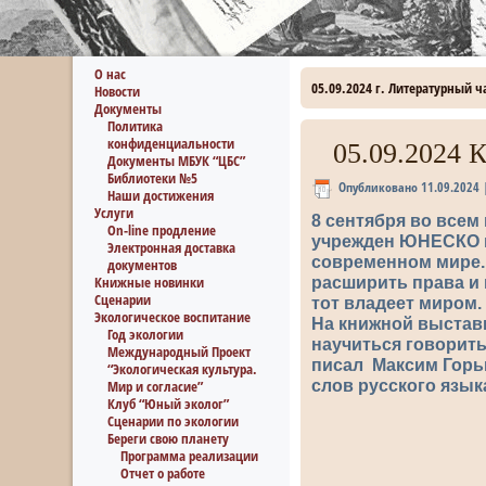
О нас
05.09.2024 г. Литературный 
Новости
Документы
Политика
конфиденциальности
05.09.2024 
Документы МБУК “ЦБС”
Библиотеки №5
Опубликовано
11.09.2024
Наши достижения
Услуги
8 сентября во все
On-line продление
учрежден ЮНЕСКО в 
Электронная доставка
современном мире.
документов
Книжные новинки
расширить права и 
Сценарии
тот владеет миром.
Экологическое воспитание
На книжной выстав
Год экологии
научиться говорить
Международный Проект
писал Максим Горь
“Экологическая культура.
слов русского язык
Мир и согласие”
Клуб “Юный эколог”
Сценарии по экологии
Береги свою планету
Программа реализации
Отчет о работе