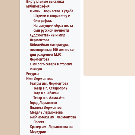
Виртуальные выставки
Библиография
Жизнь. Творчество. Судьба.
Штрихи к творчеству и
биографии.
Негаснущий образ поэта
Сын русской вечности
Художественный мир
Лермонтова
Юбилейная литература,
посвященная 100-летию со
дня рождения М.Ю.
Лермонтова
С милого севера в сторону
южную
Ресурсы
Имя Лермонтова
Театры им. Лермонтова
Театр в г. Ставрополь
Татр в г. Абакан
Театр в г. Алма-Ата
Город Лермонтов
Планета Лермонтов
Медаль Лермонтова
Библиотеки им. Лермонтова
Проект
Кратер им. Лермонтова на
Меркурии