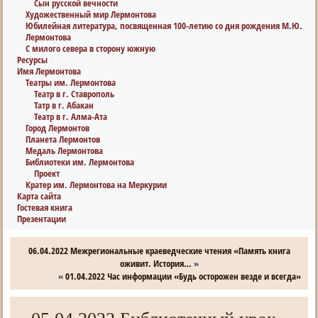
Сын русской вечности
Художественный мир Лермонтова
Юбилейная литература, посвященная 100-летию со дня рождения М.Ю.
Лермонтова
С милого севера в сторону южную
Ресурсы
Имя Лермонтова
Театры им. Лермонтова
Театр в г. Ставрополь
Татр в г. Абакан
Театр в г. Алма-Ата
Город Лермонтов
Планета Лермонтов
Медаль Лермонтова
Библиотеки им. Лермонтова
Проект
Кратер им. Лермонтова на Меркурии
Карта сайта
Гостевая книга
Презентации
06.04.2022 Межрегиональные краеведческие чтения «Память книга
оживит. История…
»
«
01.04.2022 Час информации «Будь осторожен везде и всегда»