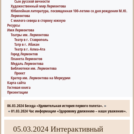
Сын русской вечности
Художественный мир Лермонтова
Юбилейная литература, посвященная 100-летию со дня рождения М.Ю.
Лермонтова
С милого севера в сторону южную
Ресурсы
Имя Лермонтова
Театры им. Лермонтова
Театр в г. Ставрополь
Татр в г. Абакан
Театр в г. Алма-Ата
Город Лермонтов
Планета Лермонтов
Медаль Лермонтова
Библиотеки им. Лермонтова
Проект
Кратер им. Лермонтова на Меркурии
Карта сайта
Гостевая книга
Презентации
06.03.2024 Беседа «Удивительная история первого полета».
»
«
01.03.2024 Час информации «Здоровому движению – наше уважение».
05.03.2024 Интерактивный