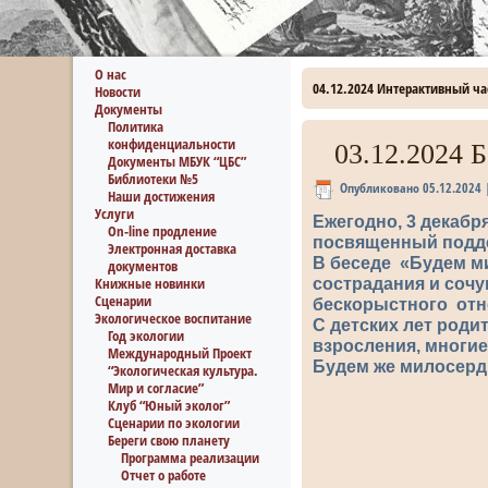
О нас
04.12.2024 Интерактивный ча
Новости
Документы
Политика
конфиденциальности
03.12.2024 
Документы МБУК “ЦБС”
Библиотеки №5
Опубликовано
05.12.2024
Наши достижения
Услуги
Ежегодно, 3 декабр
On-line продление
посвященный подде
Электронная доставка
В беседе «Будем м
документов
Книжные новинки
сострадания и соч
Сценарии
бескорыстного отн
Экологическое воспитание
С детских лет роди
Год экологии
взросления, многие
Международный Проект
Будем же милосердн
“Экологическая культура.
Мир и согласие”
Клуб “Юный эколог”
Сценарии по экологии
Береги свою планету
Программа реализации
Отчет о работе