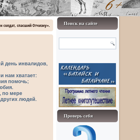
Поиск на сайте
ен солдат, спасший Отчизну».
ый день инвалидов,
и нам хватает:
ния помочь;
юбия.
, по мере
 других людей.
Проверь себя