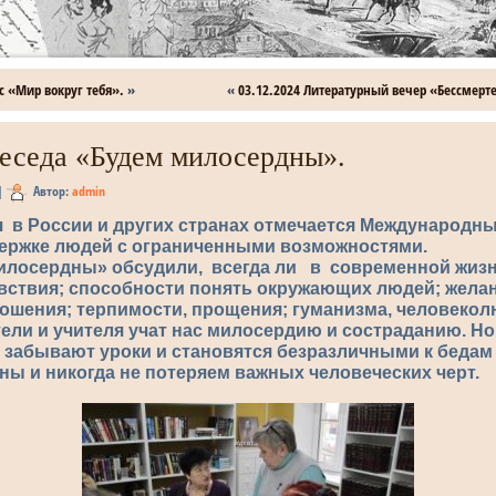
с «Мир вокруг тебя».
»
«
03.12.2024 Литературный вечер «Бессмерт
Беседа «Будем милосердны».
|
Автор:
admin
я в России и других странах отмечается Международн
ржке людей с ограниченными возможностями.
илосердны» обсудили, всегда ли в современной жизн
увствия; способности понять окружающих людей; жела
ошения; терпимости, прощения; гуманизма, человекол
тели и учителя учат нас милосердию и состраданию. Но
 забывают уроки и становятся безразличными к бедам
ы и никогда не потеряем важных человеческих черт.