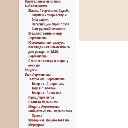
Виртуальные выставки
Библиография
Жизнь. Творчество. Судьба.
Штрихи к творчеству и
биографии.
Негаснущий образ поэта
Сын русской вечности
Художественный мир
Лермонтова
Юбилейная литература,
посвященная 100-летию со
дня рождения М.Ю.
Лермонтова
С милого севера в сторону
южную
Ресурсы
Имя Лермонтова
Театры им. Лермонтова
Театр в г. Ставрополь
Татр в г. Абакан
Театр в г. Алма-Ата
Город Лермонтов
Планета Лермонтов
Медаль Лермонтова
Библиотеки им. Лермонтова
Проект
Кратер им. Лермонтова на
Меркурии