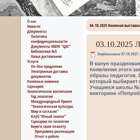
О нас
04.10.2025 Книжная выставка
Новости
Документы
Политика
конфиденциальности
03.10.2025 
Документы МБУК “ЦБС”
Библиотеки №5
Опубликовано
07.10.2025
Наши достижения
Услуги
В канун празднован
On-line продление
появления этого з
Электронная доставка
образы педагогов.
документов
Книжные новинки
который выбирает 
Сценарии
Учащиеся школы №16
Экологическое воспитание
викторине «Попроб
Год экологии
Международный Проект
“Экологическая культура.
Мир и согласие”
Клуб “Юный эколог”
Сценарии по экологии
Береги свою планету
Программа реализации
Отчет о работе