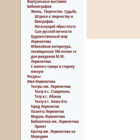
Виртуальные выставки
Библиография
Жизнь. Творчество. Судьба.
Штрихи к творчеству и
биографии.
Негаснущий образ поэта
Сын русской вечности
Художественный мир
Лермонтова
Юбилейная литература,
посвященная 100-летию со
дня рождения М.Ю.
Лермонтова
С милого севера в сторону
южную
Ресурсы
Имя Лермонтова
Театры им. Лермонтова
Театр в г. Ставрополь
Татр в г. Абакан
Театр в г. Алма-Ата
Город Лермонтов
Планета Лермонтов
Медаль Лермонтова
Библиотеки им. Лермонтова
Проект
Кратер им. Лермонтова на
Меркурии