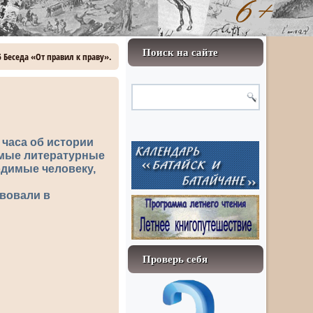
Поиск на сайте
5 Беседа «От правил к праву».
 часа об истории
имые литературные
одимые человеку,
твовали в
Проверь себя