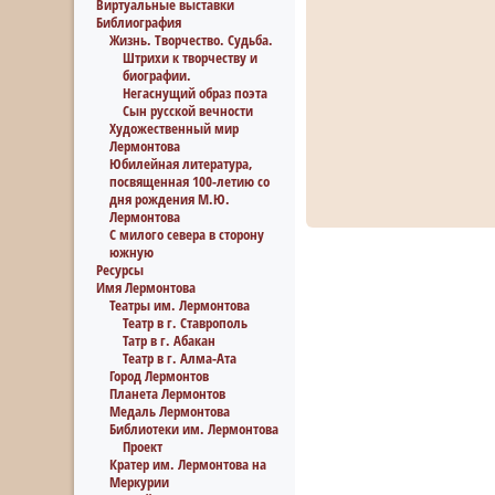
Виртуальные выставки
Библиография
Жизнь. Творчество. Судьба.
Штрихи к творчеству и
биографии.
Негаснущий образ поэта
Сын русской вечности
Художественный мир
Лермонтова
Юбилейная литература,
посвященная 100-летию со
дня рождения М.Ю.
Лермонтова
С милого севера в сторону
южную
Ресурсы
Имя Лермонтова
Театры им. Лермонтова
Театр в г. Ставрополь
Татр в г. Абакан
Театр в г. Алма-Ата
Город Лермонтов
Планета Лермонтов
Медаль Лермонтова
Библиотеки им. Лермонтова
Проект
Кратер им. Лермонтова на
Меркурии