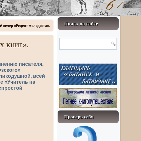
Поиск на сайте
ий вечер «Рецепт молодости».
х книг».
мнению писателя,
узского»
ликодушной, всей
е «Учитель на
непростой
Проверь себя