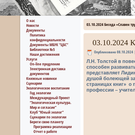
О нас
03.10.2024 Беседа «Славен тр
Новости
Документы
Политика
конфиденциальности
03.10.2024 
Документы МБУК “ЦБС”
Библиотеки №5
Опубликовано
08.10.2024
Наши достижения
Услуги
Л.Н. Толстой в пов
On-line продление
способен развивать
Электронная доставка
представляет Лиди
документов
Книжные новинки
душой болеющей за 
Сценарии
страницах книг» о 
Экологическое воспитание
профессии – учител
Год экологии
Международный Проект
“Экологическая культура.
Мир и согласие”
Клуб “Юный эколог”
Сценарии по экологии
Береги свою планету
Программа реализации
Отчет о работе