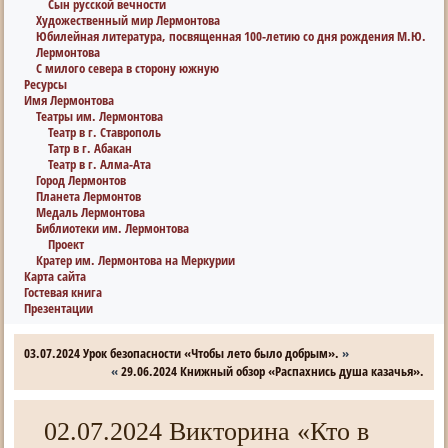
Сын русской вечности
Художественный мир Лермонтова
Юбилейная литература, посвященная 100-летию со дня рождения М.Ю.
Лермонтова
С милого севера в сторону южную
Ресурсы
Имя Лермонтова
Театры им. Лермонтова
Театр в г. Ставрополь
Татр в г. Абакан
Театр в г. Алма-Ата
Город Лермонтов
Планета Лермонтов
Медаль Лермонтова
Библиотеки им. Лермонтова
Проект
Кратер им. Лермонтова на Меркурии
Карта сайта
Гостевая книга
Презентации
03.07.2024 Урок безопасности «Чтобы лето было добрым».
»
«
29.06.2024 Книжный обзор «Распахнись душа казачья».
02.07.2024 Викторина «Кто в