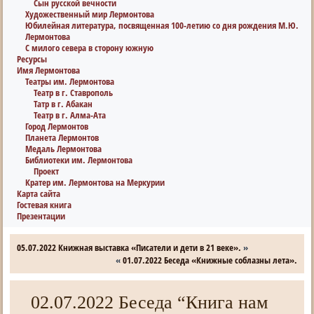
Сын русской вечности
Художественный мир Лермонтова
Юбилейная литература, посвященная 100-летию со дня рождения М.Ю.
Лермонтова
С милого севера в сторону южную
Ресурсы
Имя Лермонтова
Театры им. Лермонтова
Театр в г. Ставрополь
Татр в г. Абакан
Театр в г. Алма-Ата
Город Лермонтов
Планета Лермонтов
Медаль Лермонтова
Библиотеки им. Лермонтова
Проект
Кратер им. Лермонтова на Меркурии
Карта сайта
Гостевая книга
Презентации
05.07.2022 Книжная выставка «Писатели и дети в 21 веке».
»
«
01.07.2022 Беседа «Книжные соблазны лета».
02.07.2022 Беседа “Книга нам