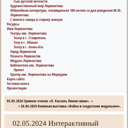
Сын русской вечности
Художественный мир Лермонтова
Юбилейная литература, посвященная 100-летию со дня рождения М.Ю.
Лермонтова
С милого севера в сторону южную
Ресурсы
Имя Лермонтова
Театры им. Лермонтова
Театр в г. Ставрополь
Татр в г. Абакан
Театр в г. Алма-Ата
Город Лермонтов
Планета Лермонтов
Медаль Лермонтова
Библиотеки им. Лермонтова
Проект
Кратер им. Лермонтова на Меркурии
Карта сайта
Гостевая книга
Презентации
03.05.2024 Громкое чтение «Л. Кассиль Линия связи».
»
«
26.04.2024 Книжная выставка «Война в солдатском медальоне».
02.05.2024 Интерактивный