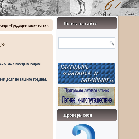
Поиск на сайте
Беседа «Традиции казачества».
й»
льно, но с каждым годом
свой долг по защите Родины.
Проверь себя