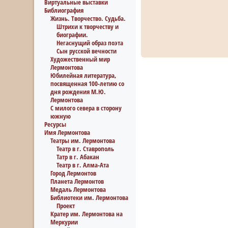
Виртуальные выставки
Библиография
Жизнь. Творчество. Судьба.
Штрихи к творчеству и
биографии.
Негаснущий образ поэта
Сын русской вечности
Художественный мир
Лермонтова
Юбилейная литература,
посвященная 100-летию со
дня рождения М.Ю.
Лермонтова
С милого севера в сторону
южную
Ресурсы
Имя Лермонтова
Театры им. Лермонтова
Театр в г. Ставрополь
Татр в г. Абакан
Театр в г. Алма-Ата
Город Лермонтов
Планета Лермонтов
Медаль Лермонтова
Библиотеки им. Лермонтова
Проект
Кратер им. Лермонтова на
Меркурии