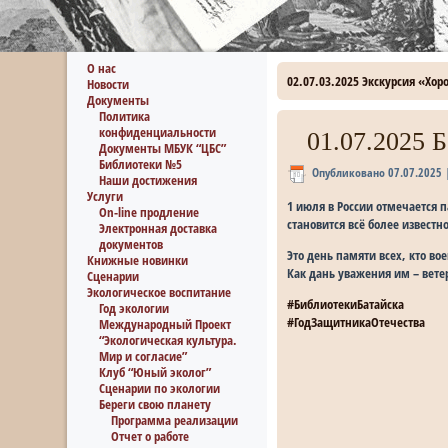
О нас
02.07.03.2025 Экскурсия «Хо
Новости
Документы
Политика
конфиденциальности
01.07.2025 
Документы МБУК “ЦБС”
Библиотеки №5
Опубликовано
07.07.2025
Наши достижения
Услуги
1 июля в России отмечается 
On-line продление
становится всё более известн
Электронная доставка
документов
Это день памяти всех, кто в
Книжные новинки
Как дань уважения им – вете
Сценарии
Экологическое воспитание
#БиблиотекиБатайска
Год экологии
#ГодЗащитникаОтечества
Международный Проект
“Экологическая культура.
Мир и согласие”
Клуб “Юный эколог”
Сценарии по экологии
Береги свою планету
Программа реализации
Отчет о работе