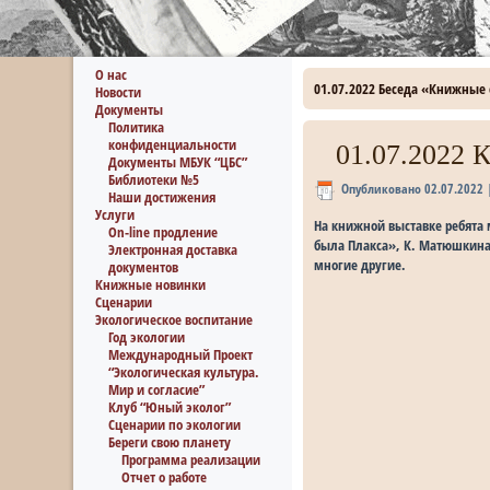
О нас
01.07.2022 Беседа «Книжные 
Новости
Документы
Политика
конфиденциальности
01.07.2022 
Документы МБУК “ЦБС”
Библиотеки №5
Опубликовано
02.07.2022
Наши достижения
Услуги
На книжной выставке ребята 
On-line продление
была Плакса», К. Матюшкина
Электронная доставка
многие другие.
документов
Книжные новинки
Сценарии
Экологическое воспитание
Год экологии
Международный Проект
“Экологическая культура.
Мир и согласие”
Клуб “Юный эколог”
Сценарии по экологии
Береги свою планету
Программа реализации
Отчет о работе