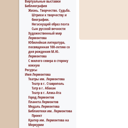
Виртуальные выставки
Библиография
Жизнь. Творчество. Судьба.
Штрихи к творчеству и
биографии.
Негаснущий образ поэта
Сын русской вечности
Художественный мир
Лермонтова
Юбилейная литература,
посвященная 100-летию со
дня рождения М.Ю.
Лермонтова
С милого севера в сторону
южную
Ресурсы
Имя Лермонтова
Театры им. Лермонтова
Театр в г. Ставрополь
Татр в г. Абакан
Театр в г. Алма-Ата
Город Лермонтов
Планета Лермонтов
Медаль Лермонтова
Библиотеки им. Лермонтова
Проект
Кратер им. Лермонтова на
Меркурии