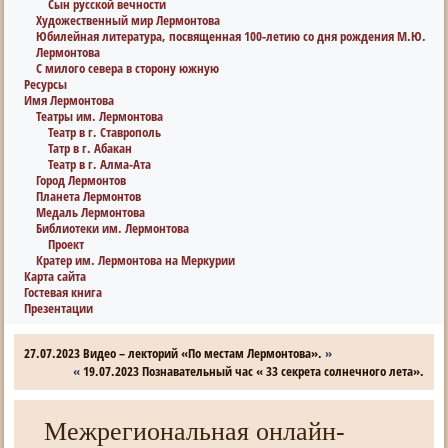
Сын русской вечности
Художественный мир Лермонтова
Юбилейная литература, посвященная 100-летию со дня рождения М.Ю.
Лермонтова
С милого севера в сторону южную
Ресурсы
Имя Лермонтова
Театры им. Лермонтова
Театр в г. Ставрополь
Татр в г. Абакан
Театр в г. Алма-Ата
Город Лермонтов
Планета Лермонтов
Медаль Лермонтова
Библиотеки им. Лермонтова
Проект
Кратер им. Лермонтова на Меркурии
Карта сайта
Гостевая книга
Презентации
27.07.2023 Видео – лекторий «По местам Лермонтова».
»
«
19.07.2023 Познавательный час « 33 секрета солнечного лета».
Межрегиональная онлайн-