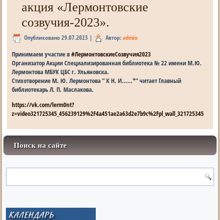
акция «Лермонтовские
созвучия-2023».
Опубликовано
29.07.2023
|
Автор:
admin
Принимаем участие в
#ЛермонтовскиеСозвучия2023
Организатор Акции Специализированная библиотека № 22 имени М.Ю.
Лермонтова МБУК ЦБС г. Ульяновска.
Стихотворение М. Ю. Лермонтова ” К Н. И……*” читает Главный
библиотекарь Л. П. Маслакова.
https://vk.com/lerm0nt?
z=video321725345_456239129%2F4a451ae2a63d2e7b9c%2Fpl_wall_321725345
Поиск на сайте