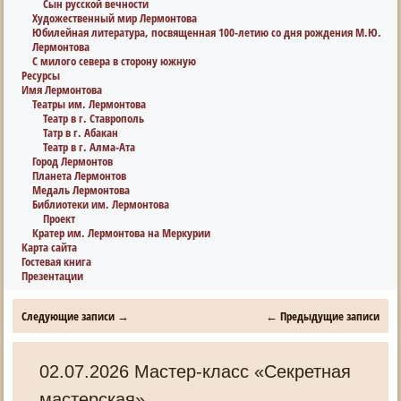
Сын русской вечности
Художественный мир Лермонтова
Юбилейная литература, посвященная 100-летию со дня рождения М.Ю.
Лермонтова
С милого севера в сторону южную
Ресурсы
Имя Лермонтова
Театры им. Лермонтова
Театр в г. Ставрополь
Татр в г. Абакан
Театр в г. Алма-Ата
Город Лермонтов
Планета Лермонтов
Медаль Лермонтова
Библиотеки им. Лермонтова
Проект
Кратер им. Лермонтова на Меркурии
Карта сайта
Гостевая книга
Презентации
Следующие записи
→
←
Предыдущие записи
02.07.2026 Мастер-класс «Секретная
мастерская».