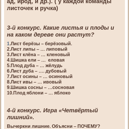
ад, ирод, и др.). ( у каждой команды
листочек и ручка)
3-й конкурс. Какие листья и плоды и
на каком дереве они растут?
1
.Лист берёзы – берёзовый.
2.Лист липы – … липовый
3.Лист клёна – … кленовый
4.Шишка ели – … еловая
5.Плод дуба – … жёлудь
6.Лист дуба – …. дубовый
7.Лист осины – … осиновый
8.Лист ивы – … ивовый
9.Шишка сосны – …сосновая
10.Плод яблони – … яблоко
4-й конкурс. Игра «Четвёртый
лишний».
Вычеркни лишние. Объясни – ПОЧЕМУ?