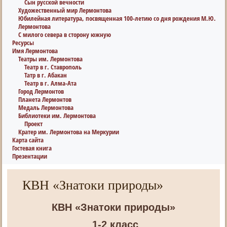
Сын русской вечности
Художественный мир Лермонтова
Юбилейная литература, посвященная 100-летию со дня рождения М.Ю.
Лермонтова
С милого севера в сторону южную
Ресурсы
Имя Лермонтова
Театры им. Лермонтова
Театр в г. Ставрополь
Татр в г. Абакан
Театр в г. Алма-Ата
Город Лермонтов
Планета Лермонтов
Медаль Лермонтова
Библиотеки им. Лермонтова
Проект
Кратер им. Лермонтова на Меркурии
Карта сайта
Гостевая книга
Презентации
КВН «Знатоки природы»
КВН «Знатоки природы»
1-2 класс