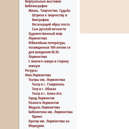
Виртуальные выставки
Библиография
Жизнь. Творчество. Судьба.
Штрихи к творчеству и
биографии.
Негаснущий образ поэта
Сын русской вечности
Художественный мир
Лермонтова
Юбилейная литература,
посвященная 100-летию со
дня рождения М.Ю.
Лермонтова
С милого севера в сторону
южную
Ресурсы
Имя Лермонтова
Театры им. Лермонтова
Театр в г. Ставрополь
Татр в г. Абакан
Театр в г. Алма-Ата
Город Лермонтов
Планета Лермонтов
Медаль Лермонтова
Библиотеки им. Лермонтова
Проект
Кратер им. Лермонтова на
Меркурии