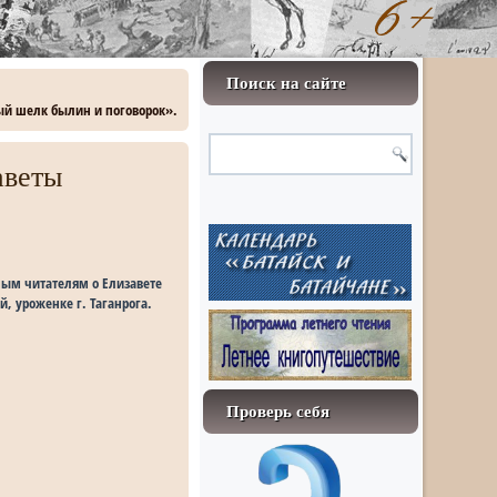
Поиск на сайте
ый шелк былин и поговорок».
аветы
ным читателям о Елизавете
, уроженке г. Таганрога.
Проверь себя