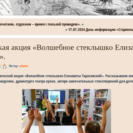
Почитаем, отдохнем – время с пользой проведем».
»
«
17.07.2024 День информации «Старинн
ская акция «Волшебное стеклышко Елиз
».
|
Автор:
admin
этической акции «Волшебное стеклышко Елизаветы Тараховской». Рассказываем ю
водчике, драматурге театра кукол, авторе замечательных стихотворений для детей