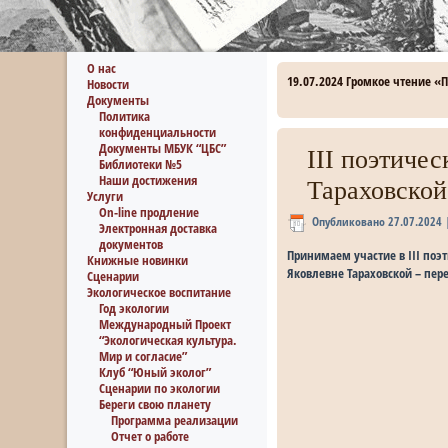
О нас
19.07.2024 Громкое чтение «
Новости
Документы
Политика
конфиденциальности
Документы МБУК “ЦБС”
III поэтиче
Библиотеки №5
Наши достижения
Тараховской
Услуги
On-line продление
Опубликовано
27.07.2024
Электронная доставка
документов
Принимаем участие в III по
Книжные новинки
Яковлевне Тараховской – пере
Сценарии
Экологическое воспитание
Год экологии
Международный Проект
“Экологическая культура.
Мир и согласие”
Клуб “Юный эколог”
Сценарии по экологии
Береги свою планету
Программа реализации
Отчет о работе