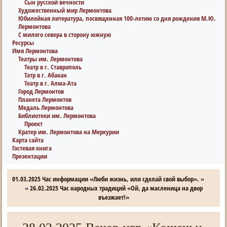
Сын русской вечности
Художественный мир Лермонтова
Юбилейная литература, посвященная 100-летию со дня рождения М.Ю.
Лермонтова
С милого севера в сторону южную
Ресурсы
Имя Лермонтова
Театры им. Лермонтова
Театр в г. Ставрополь
Татр в г. Абакан
Театр в г. Алма-Ата
Город Лермонтов
Планета Лермонтов
Медаль Лермонтова
Библиотеки им. Лермонтова
Проект
Кратер им. Лермонтова на Меркурии
Карта сайта
Гостевая книга
Презентации
01.03.2025 Час информации «Люби жизнь, или сделай свой выбор».
»
«
26.02.2025 Час народных традиций «Ой, да масленица на двор
въезжает!»