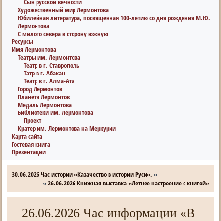
Сын русской вечности
Художественный мир Лермонтова
Юбилейная литература, посвященная 100-летию со дня рождения М.Ю.
Лермонтова
С милого севера в сторону южную
Ресурсы
Имя Лермонтова
Театры им. Лермонтова
Театр в г. Ставрополь
Татр в г. Абакан
Театр в г. Алма-Ата
Город Лермонтов
Планета Лермонтов
Медаль Лермонтова
Библиотеки им. Лермонтова
Проект
Кратер им. Лермонтова на Меркурии
Карта сайта
Гостевая книга
Презентации
30.06.2026 Час истории «Казачество в истории Руси».
»
«
26.06.2026 Книжная выставка «Летнее настроение с книгой»
26.06.2026 Час информации «В