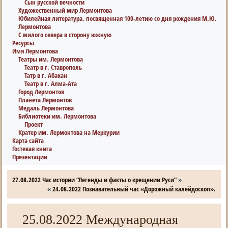
Сын русской вечности
Художественный мир Лермонтова
Юбилейная литература, посвященная 100-летию со дня рождения М.Ю.
Лермонтова
С милого севера в сторону южную
Ресурсы
Имя Лермонтова
Театры им. Лермонтова
Театр в г. Ставрополь
Татр в г. Абакан
Театр в г. Алма-Ата
Город Лермонтов
Планета Лермонтов
Медаль Лермонтова
Библиотеки им. Лермонтова
Проект
Кратер им. Лермонтова на Меркурии
Карта сайта
Гостевая книга
Презентации
27.08.2022 Час истории “Легенды и факты о крещении Руси”
»
«
24.08.2022 Познавательный час «Дорожный калейдоскоп».
25.08.2022 Международная