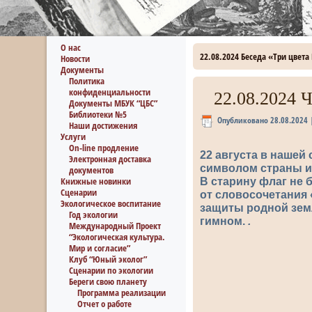
О нас
22.08.2024 Беседа «Три цвета
Новости
Документы
Политика
конфиденциальности
22.08.2024 
Документы МБУК “ЦБС”
Библиотеки №5
Опубликовано
28.08.2024
Наши достижения
Услуги
On-line продление
22 августа в нашей
Электронная доставка
символом страны и 
документов
Книжные новинки
В старину флаг не 
Сценарии
от словосочетания 
Экологическое воспитание
защиты родной зем
Год экологии
гимном.
.
Международный Проект
“Экологическая культура.
Мир и согласие”
Клуб “Юный эколог”
Сценарии по экологии
Береги свою планету
Программа реализации
Отчет о работе