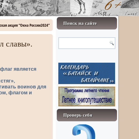
Поиск на сайте
йская акция “Окна России2024”
л славы».
 флаг является
стяг»,
ягивать воинов для
ом, флагом и
Проверь себя