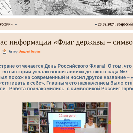
 России».
»
«
20.08.2024. Всеросси
Час информации «Флаг державы – симво
|
Автор:
Андрей Барма
 стране отмечается День Российского Флага! О том, что
его истории узнали воспитанники детского сада №7.
был похож на современный и носил другое название – «
«стягивать к себе». Главным его назначением было ст
ли. Ребята познакомились с символикой России: герб