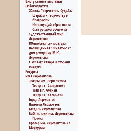
Виртуальные выставки
Библиография
Жизнь. Творчество. Судьба.
Штрихи к творчеству и
биографии.
Негаснущий образ поэта
Сын русской вечности
Художественный мир
Лермонтова
Юбилейная литература,
посвященная 100-летию со
дня рождения М.Ю.
Лермонтова
С милого севера в сторону
южную
Ресурсы
Имя Лермонтова
Театры им. Лермонтова
Театр в г. Ставрополь
Татр в г. Абакан
Театр в г. Алма-Ата
Город Лермонтов
Планета Лермонтов
Медаль Лермонтова
Библиотеки им. Лермонтова
Проект
Кратер им. Лермонтова на
Меркурии