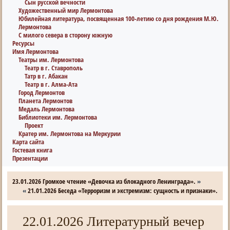
Сын русской вечности
Художественный мир Лермонтова
Юбилейная литература, посвященная 100-летию со дня рождения М.Ю.
Лермонтова
С милого севера в сторону южную
Ресурсы
Имя Лермонтова
Театры им. Лермонтова
Театр в г. Ставрополь
Татр в г. Абакан
Театр в г. Алма-Ата
Город Лермонтов
Планета Лермонтов
Медаль Лермонтова
Библиотеки им. Лермонтова
Проект
Кратер им. Лермонтова на Меркурии
Карта сайта
Гостевая книга
Презентации
23.01.2026 Громкое чтение «Девочка из блокадного Ленинграда».
»
«
21.01.2026 Беседа «Терроризм и экстремизм: сущность и признаки».
22.01.2026 Литературный вечер