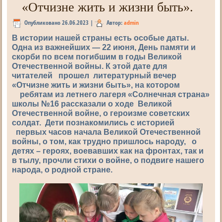
«Отчизне жить и жизни быть».
Опубликовано
26.06.2023
|
Автор:
admin
В истории нашей страны есть особые даты.
Одна из важнейших — 22 июня, День памяти и
скорби по всем погибшим в годы Великой
Отечественной войны. К этой дате для
читателей прошел литературный вечер
«Отчизне жить и жизни быть», на котором
ребятам из летнего лагеря «Солнечная страна»
школы №16 рассказали о ходе Великой
Отечественной войне, о героизме советских
солдат. Дети познакомились с историей
первых часов начала Великой Отечественной
войны, о том, как трудно пришлось народу, о
детях – героях, воевавших как на фронтах, так и
в тылу, прочли стихи о войне, о подвиге нашего
народа, о родной стране.