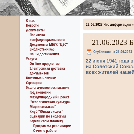
О нас
22.06.2023 Час информации «
Новости
Документы
Политика
конфиденциальности
21.06.2023 
Документы МБУК “ЦБС”
Библиотеки №5
Опубликовано
26.06.2023
Наши достижения
Услуги
22 июня 1941 года 
On-line продление
на Советский Союз.
Электронная доставка
всех жителей нашей
документов
Книжные новинки
Сценарии
Экологическое воспитание
Год экологии
Международный Проект
“Экологическая культура.
Мир и согласие”
Клуб “Юный эколог”
Сценарии по экологии
Береги свою планету
Программа реализации
Отчет о работе