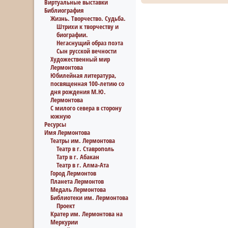
Виртуальные выставки
Библиография
Жизнь. Творчество. Судьба.
Штрихи к творчеству и
биографии.
Негаснущий образ поэта
Сын русской вечности
Художественный мир
Лермонтова
Юбилейная литература,
посвященная 100-летию со
дня рождения М.Ю.
Лермонтова
С милого севера в сторону
южную
Ресурсы
Имя Лермонтова
Театры им. Лермонтова
Театр в г. Ставрополь
Татр в г. Абакан
Театр в г. Алма-Ата
Город Лермонтов
Планета Лермонтов
Медаль Лермонтова
Библиотеки им. Лермонтова
Проект
Кратер им. Лермонтова на
Меркурии