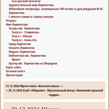
Сын русской вечности
Художественный мир Лермонтова
Юбилейная литература, посвященная 100-летию со дня рождения М.Ю.
Лермонтова
С милого севера в сторону южную
Ресурсы
Имя Лермонтова
Театры им. Лермонтова
Театр в г. Ставрополь
Татр в г. Абакан
Театр в г. Алма-Ата
Город Лермонтов
Планета Лермонтов
Медаль Лермонтова
Библиотеки им. Лермонтова
Проект
Кратер им. Лермонтова на Меркурии
Карта сайта
Гостевая книга
Презентации
21.12.2024 Мульт-показ «Веселая семья».
»
«
20.12.2024 Клуб «Общение». Музыкальный вечер «Наполним музыкой
сердца».