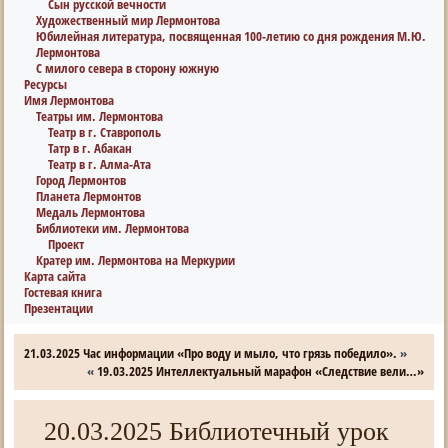
Сын русской вечности
Художественный мир Лермонтова
Юбилейная литература, посвященная 100-летию со дня рождения М.Ю.
Лермонтова
С милого севера в сторону южную
Ресурсы
Имя Лермонтова
Театры им. Лермонтова
Театр в г. Ставрополь
Татр в г. Абакан
Театр в г. Алма-Ата
Город Лермонтов
Планета Лермонтов
Медаль Лермонтова
Библиотеки им. Лермонтова
Проект
Кратер им. Лермонтова на Меркурии
Карта сайта
Гостевая книга
Презентации
21.03.2025 Час информации «Про воду и мыло, что грязь победило».
»
«
19.03.2025 Интеллектуальный марафон «Следствие вели…»
20.03.2025 Библиотечный урок