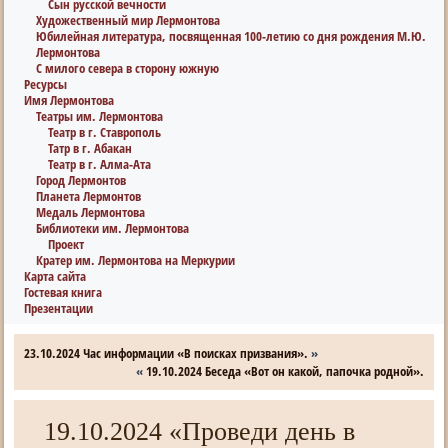
Сын русской вечности
Художественный мир Лермонтова
Юбилейная литература, посвященная 100-летию со дня рождения М.Ю.
Лермонтова
С милого севера в сторону южную
Ресурсы
Имя Лермонтова
Театры им. Лермонтова
Театр в г. Ставрополь
Татр в г. Абакан
Театр в г. Алма-Ата
Город Лермонтов
Планета Лермонтов
Медаль Лермонтова
Библиотеки им. Лермонтова
Проект
Кратер им. Лермонтова на Меркурии
Карта сайта
Гостевая книга
Презентации
23.10.2024 Час информации «В поисках призвания».
»
«
19.10.2024 Беседа «Вот он какой, папочка родной».
19.10.2024 «Проведи день в