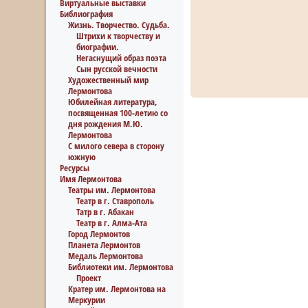
Виртуальные выставки
Библиография
Жизнь. Творчество. Судьба.
Штрихи к творчеству и
биографии.
Негаснущий образ поэта
Сын русской вечности
Художественный мир
Лермонтова
Юбилейная литература,
посвященная 100-летию со
дня рождения М.Ю.
Лермонтова
С милого севера в сторону
южную
Ресурсы
Имя Лермонтова
Театры им. Лермонтова
Театр в г. Ставрополь
Татр в г. Абакан
Театр в г. Алма-Ата
Город Лермонтов
Планета Лермонтов
Медаль Лермонтова
Библиотеки им. Лермонтова
Проект
Кратер им. Лермонтова на
Меркурии