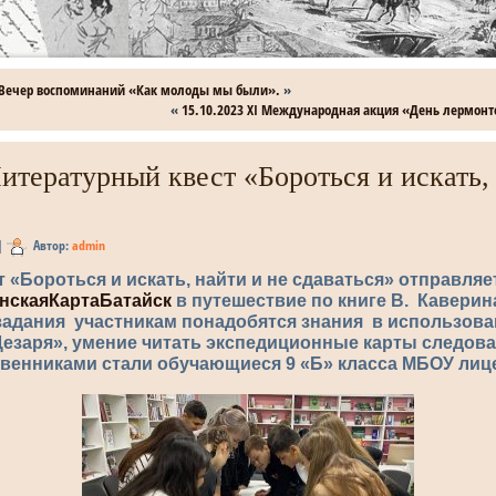
 Вечер воспоминаний «Как молоды мы были».
»
«
15.10.2023 XI Международная акция «День​ лермонтов
Литературный квест «Бороться и искать,
|
Автор:
admin
 «Бороться и искать, найти и не сдаваться» отправляе
нскаяКартаБатайск
в путешествие по книге В. Каверин
задания участникам понадобятся знания в использова
езаря», умение читать экспедиционные карты следова
твенниками стали обучающиеся 9 «Б» класса МБОУ лиц