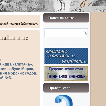
Поиск на сайте
ской​ поэзии​ в​ библиотеке».
 найти и не
т
а «Два капитана».
нии азбуки Морзе,
ния морских судов.
ей №3.
Проверь себя