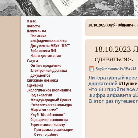
О нас
20.10.2023 Клуб «Общение».
Новости
Документы
Политика
конфиденциальности
Документы МБУК “ЦБС”
18.10.2023 
Библиотеки №5
Наши достижения
сдаваться».
Услуги
On-line продление
Опубликовано
26.10.2023
Электронная доставка
документов
Литературный квест
Книжные новинки
держателей
#Пушки
Сценарии
Что бы пройти все 
Экологическое воспитание
Год экологии
шифра алфавита «Ц
Международный Проект
В этот раз путешес
“Экологическая культура.
Мир и согласие”
Клуб “Юный эколог”
Сценарии по экологии
Береги свою планету
Программа реализации
Отчет о работе