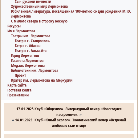
Сын русской вечности
Художественный мир Лермонтова
Юбилейная литература, посвященная 100-летию со дня рождения М.Ю.
Лермонтова
С милого севера в сторону южную
Ресурсы
Имя Лермонтова
Театры им. Лермонтова
Театр в г. Ставрополь
Татр в г. Абакан
Театр в г. Алма-Ата
Город Лермонтов
Планета Лермонтов
Медаль Лермонтова
Библиотеки им. Лермонтова
Проект
Кратер им. Лермонтова на Меркурии
Карта сайта
Гостевая книга
Презентации
17.01.2025 Клуб «Общение». Литературный вечер «Новогоднее
настроение».
»
«
14.01.2025. Клуб «Юный эколог». Экологический вечер «Встречай
любовью стаи птиц»