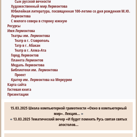
Сын русской вечности
Художественный мир Лермонтова
Юбилейная литература, посвященная 100-летию со дня рождения М.Ю.
Лермонтова
С милого севера в сторону южную
Ресурсы
Имя Лермонтова
Театры им. Лермонтова
Театр в г. Ставрополь
Татр в г. Абакан
Театр в г. Алма-Ата
Город Лермонтов
Планета Лермонтов
Медаль Лермонтова
Библиотеки им. Лермонтова
Проект
Кратер им. Лермонтова на Меркурии
Карта сайта
Гостевая книга
Презентации
15.03.2025 Школа компьютерной грамотности «Окно в компьютерный
мир». Лекция…
»
«
13.03.2025 Тематический вечер «И будет помнить Русь святая святых
апостолов…