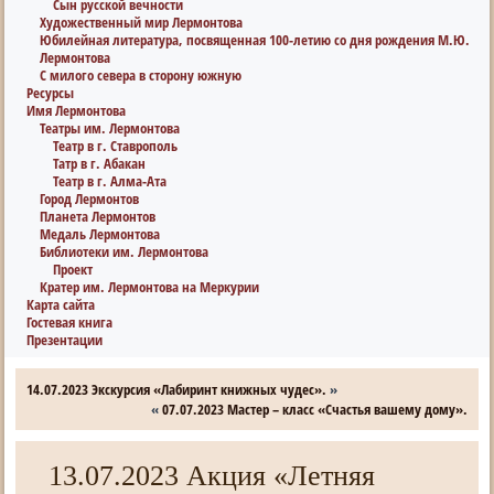
Сын русской вечности
Художественный мир Лермонтова
Юбилейная литература, посвященная 100-летию со дня рождения М.Ю.
Лермонтова
С милого севера в сторону южную
Ресурсы
Имя Лермонтова
Театры им. Лермонтова
Театр в г. Ставрополь
Татр в г. Абакан
Театр в г. Алма-Ата
Город Лермонтов
Планета Лермонтов
Медаль Лермонтова
Библиотеки им. Лермонтова
Проект
Кратер им. Лермонтова на Меркурии
Карта сайта
Гостевая книга
Презентации
14.07.2023 Экскурсия «Лабиринт книжных чудес».
»
«
07.07.2023 Мастер – класс «Счастья вашему дому».
13.07.2023 Акция «Летняя