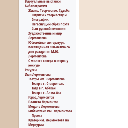
Виртуальные выставки
Библиография
Жизнь. Творчество. Судьба.
Штрихи к творчеству и
биографии.
Негаснущий образ поэта
Сын русской вечности
Художественный мир
Лермонтова
Юбилейная литература,
посвященная 100-летию со
дня рождения М.Ю.
Лермонтова
С милого севера в сторону
южную
Ресурсы
Имя Лермонтова
Театры им. Лермонтова
Театр в г. Ставрополь
Татр в г. Абакан
Театр в г. Алма-Ата
Город Лермонтов
Планета Лермонтов
Медаль Лермонтова
Библиотеки им. Лермонтова
Проект
Кратер им. Лермонтова на
Меркурии