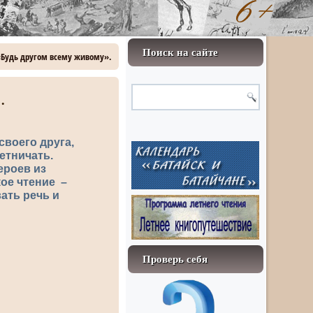
Поиск на сайте
 «Будь другом всему живому».
.
своего друга,
етничать.
ероев из
кое чтение –
ать речь и
Проверь себя