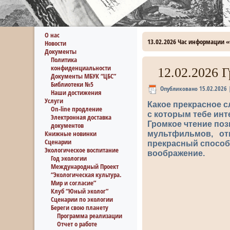
О нас
13.02.2026 Час информации 
Новости
Документы
Политика
конфиденциальности
12.02.2026 
Документы МБУК “ЦБС”
Библиотеки №5
Опубликовано
15.02.2026
Наши достижения
Услуги
Какое прекрасное с
On-line продление
с которым тебе инт
Электронная доставка
Громкое чтение по
документов
Книжные новинки
мультфильмов, отг
Сценарии
прекрасный способ
Экологическое воспитание
воображение.
Год экологии
Международный Проект
“Экологическая культура.
Мир и согласие”
Клуб “Юный эколог”
Сценарии по экологии
Береги свою планету
Программа реализации
Отчет о работе