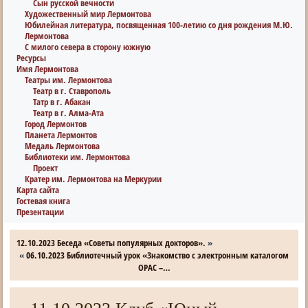
Сын русской вечности
Художественный мир Лермонтова
Юбилейная литература, посвященная 100-летию со дня рождения М.Ю.
Лермонтова
С милого севера в сторону южную
Ресурсы
Имя Лермонтова
Театры им. Лермонтова
Театр в г. Ставрополь
Татр в г. Абакан
Театр в г. Алма-Ата
Город Лермонтов
Планета Лермонтов
Медаль Лермонтова
Библиотеки им. Лермонтова
Проект
Кратер им. Лермонтова на Меркурии
Карта сайта
Гостевая книга
Презентации
12.10.2023 Беседа «Советы популярных докторов».
»
«
06.10.2023 Библиотечный урок «Знакомство с электронным каталогом
OPAC –…