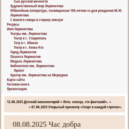
Сын русской вечности
Художественный мир Лермонтова
Юбилейная литература, посвященная 100-летию со дня рождения М.Ю.
Лермонтова
С милого севера в сторону южную
Ресурсы
Имя Лермонтова
Театры им. Лермонтова
Театр в г. Ставрополь
Татр в г. Абакан
Театр в г. Алма-Ата
Город Лермонтов
Планета Лермонтов
Медаль Лермонтова
Библиотеки им. Лермонтова
Проект
Кратер им. Лермонтова на Меркурии
Карта сайта
Гостевая книга
Презентации
12.08.2025 Детский кинолекторий « Лето, солнце, сто фантазий».
»
«
07.08.2025 Открытый просмотр «Спорт в каждой строчке».
08.08.2025 Час добра