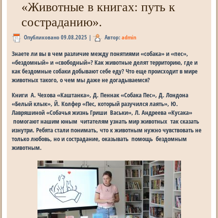
«Животные в книгах: путь к
состраданию».
Опубликовано
09.08.2025
|
Автор:
admin
Знаете ли вы в чем различие между понятиями «собака» и «пес»,
«бездомный» и «свободный»? Как животные делят территорию, где и
как бездомные собаки добывают себе еду? Что еще происходит в мире
животных такого, о чем мы даже не догадываемся?
Книги А. Чехова «Каштанка», Д. Пеннак «Собака Пес», Д. Лондона
«Белый клык», Й. Колфер «Пес, который разучился лаять», Ю.
Лавряшиной «Собачья жизнь Гриши Васьки», Л. Андреева «Кусака»
помогают нашим юным читателям узнать мир животных так сказать
изнутри. Ребята стали понимать, что к животным нужно чувствовать не
только любовь, но и сострадание, оказывать помощь бездомным
животным.