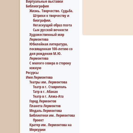
Виртуальные выставки
Библиография
Жизнь. Творчество. Судьба.
Штрихи к творчеству и
биографии.
Негаснущий образ поэта
Сын русской вечности
Художественный мир
Лермонтова
Юбилейная литература,
посвященная 100-летию со
дня рождения М.Ю.
Лермонтова
С милого севера в сторону
южную
Ресурсы
Имя Лермонтова
Театры им. Лермонтова
Театр в г. Ставрополь
Татр в г. Абакан
Театр в г. Алма-Ата
Город Лермонтов
Планета Лермонтов
Медаль Лермонтова
Библиотеки им. Лермонтова
Проект
Кратер им. Лермонтова на
Меркурии