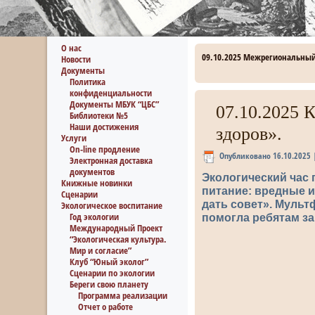
О нас
09.10.2025 Межрегиональный
Новости
Документы
Политика
конфиденциальности
Документы МБУК “ЦБС”
07.10.2025 
Библиотеки №5
Наши достижения
здоров».
Услуги
On-line продление
Опубликовано
16.10.2025
Электронная доставка
документов
Экологический час 
Книжные новинки
питание: вредные и
Сценарии
дать совет». Мульт
Экологическое воспитание
Год экологии
помогла ребятам за
Международный Проект
“Экологическая культура.
Мир и согласие”
Клуб “Юный эколог”
Сценарии по экологии
Береги свою планету
Программа реализации
Отчет о работе