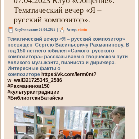
07.04.2023 Клуб «Общение».
Тематический вечер «Я –
русский композитор».
Опубликовано
09.04.2023
|
Автор:
admin
Тематический вечер «Я – русский композитор»
посвящен Сергею Васильевичу Рахманинову. В
год 150 летнего юбилея «Самого русского
композитора» рассказываем о творческом пути
великого музыканта, пианиста и дирижера.
Интересные факты о
композиторе
https://vk.com/lerm0nt?
w=wall321725345_2586
#Рахманинов150
#культураитрадиции
#БиблиотекиБатайска