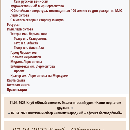
Сын русской вечности
Художественный мир Лермонтова
Юбилейная литература, посвященная 100-летию со дня рождения М.Ю.
Лермонтова
С милого севера в сторону южную
Ресурсы
Имя Лермонтова
Театры им. Лермонтова
Театр в г. Ставрополь
Татр в г. Абакан
Театр в г. Алма-Ата
Город Лермонтов
Планета Лермонтов
Медаль Лермонтова
Библиотеки им. Лермонтова
Проект
Кратер им. Лермонтова на Меркурии
Карта сайта
Гостевая книга
Презентации
11.04.2023 Клуб «Юный эколог». Экологический урок «Наши пернатые
друзья».
»
«
07.04.2023 Книжный обзор «Рецепт народный – эффект бесподобный».