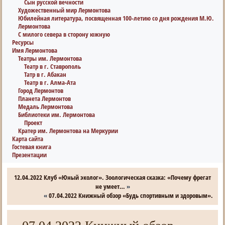
Сын русской вечности
Художественный мир Лермонтова
Юбилейная литература, посвященная 100-летию со дня рождения М.Ю.
Лермонтова
С милого севера в сторону южную
Ресурсы
Имя Лермонтова
Театры им. Лермонтова
Театр в г. Ставрополь
Татр в г. Абакан
Театр в г. Алма-Ата
Город Лермонтов
Планета Лермонтов
Медаль Лермонтова
Библиотеки им. Лермонтова
Проект
Кратер им. Лермонтова на Меркурии
Карта сайта
Гостевая книга
Презентации
12.04.2022 Клуб «Юный эколог». Зоологическая сказка: «Почему фрегат
не умеет…
»
«
07.04.2022 Книжный обзор «Будь спортивным и здоровым».