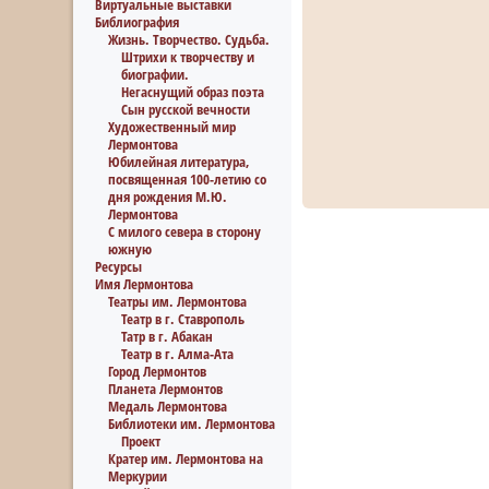
Виртуальные выставки
Библиография
Жизнь. Творчество. Судьба.
Штрихи к творчеству и
биографии.
Негаснущий образ поэта
Сын русской вечности
Художественный мир
Лермонтова
Юбилейная литература,
посвященная 100-летию со
дня рождения М.Ю.
Лермонтова
С милого севера в сторону
южную
Ресурсы
Имя Лермонтова
Театры им. Лермонтова
Театр в г. Ставрополь
Татр в г. Абакан
Театр в г. Алма-Ата
Город Лермонтов
Планета Лермонтов
Медаль Лермонтова
Библиотеки им. Лермонтова
Проект
Кратер им. Лермонтова на
Меркурии