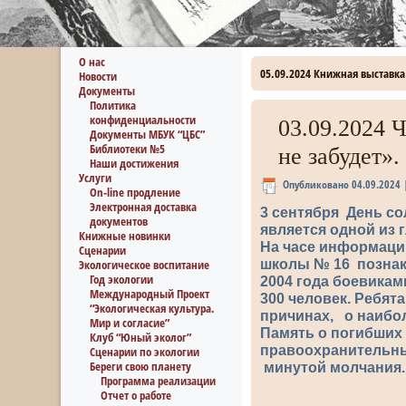
О нас
05.09.2024 Книжная выставка
Новости
Документы
Политика
конфиденциальности
03.09.2024 
Документы МБУК “ЦБС”
Библиотеки №5
не забудет».
Наши достижения
Услуги
Опубликовано
04.09.2024
On-line продление
Электронная доставка
3 сентября День со
документов
является одной из 
Книжные новинки
На часе информации
Сценарии
школы № 16 познако
Экологическое воспитание
Год экологии
2004 года боевикам
Международный Проект
300 человек. Ребята
“Экологическая культура.
причинах, о наибо
Мир и согласие”
Память о погибших 
Клуб “Юный эколог”
правоохранительны
Сценарии по экологии
Береги свою планету
минутой молчания.
Программа реализации
Отчет о работе