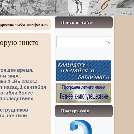
Поиск на сайте
ерроризм – события и факты».
торую никто
тоящее время,
ом мире.
ки 4 «В» класса
 назад, 1 сентября
погибли более
 последствиях,
сотрудников
Проверь себя
а, почтили