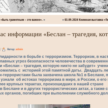
 «Быть грамотным – это важно».
»
«
03.09.2024 Книжная выставка «Т
Час информации «Беслан – трагедия, ко
|
Автор:
admin
лидарности в борьбе с терроризмом. Терроризм, в нас
главных угроз безопасности человечества в современн
 «Беслан – трагедия, которую никто не забудет» учени
мились с историей этой памятной даты. Двадцать лет
и-террористами была захвачена школа №1 в Беслане, 
 узнали об истоках терроризма в мире, в России, о его
лее крупных терактах, произошедших в нашей стране
в Беслане и в других террористических актах, а также 
х органов, погибших при выполнении служебного долг